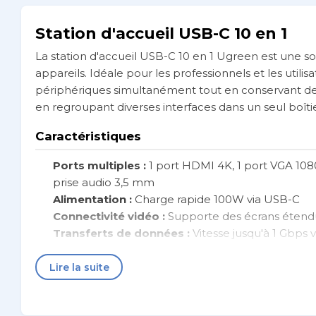
Station d'accueil USB-C 10 en 1
La station d'accueil USB-C 10 en 1 Ugreen est une so
appareils. Idéale pour les professionnels et les util
périphériques simultanément tout en conservant des p
en regroupant diverses interfaces dans un seul boîti
Caractéristiques
Ports multiples :
1 port HDMI 4K, 1 port VGA 1080P
prise audio 3,5 mm
Alimentation :
Charge rapide 100W via USB-C
Connectivité vidéo :
Supporte des écrans étend
Transferts de données :
Vitesse jusqu'à 1 Gbps 
Compatibilité :
Compatible avec appareils équi
Design :
Compact et facile à intégrer dans tout e
Lire la suite
Fiche Technique