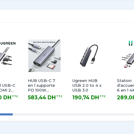
n
 A 3.0
t gigabit (1 Gbps)
 rapide 100W via USB-C
HUB USB-C 7
Ugreen HUB
Station
il USB-C
en 1 supporte
USB 2.0 to 4 x
d'accue
HDMI 2
PD 100W
USB 3.0
6 en 1 4
recharge
0 DH
583,44 DH
190,74 DH
289,0
TTC
TTC
TTC
(CM512)
 TTC
583,44 DH TTC
190,74 DH TTC
289,08 DH
3,5 mm