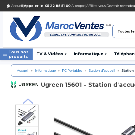
|
🏠 Accueil
|
Appeler le
05 22 88 51 00
|
A propos
|
Affiliez-vous
|
Devenir revendeu
Toutes le
Tous nos
TV & Vidéos
Informatique
Téléphon
▾
▾
produits
Accueil
»
Informatique
»
PC Portables
»
Station d'accueil
»
Station
15601 - Station d'accu
Ugreen