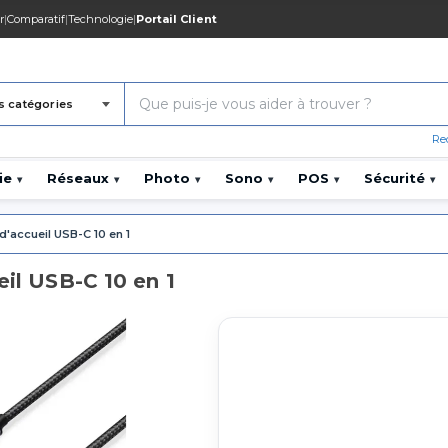
r
|
Comparatif
|
Technologie
|
Portail Client
s catégories
Re
ie
Réseaux
Photo
Sono
POS
Sécurité
▾
▾
▾
▾
▾
▾
 d'accueil USB-C 10 en 1
eil USB-C 10 en 1