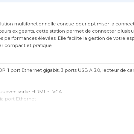
lution multifonctionnelle conçue pour optimiser la connect
isateurs exigeants, cette station permet de connecter plusieu
erformances élevées. Elle facilite la gestion de votre esp
er compact et pratique.
, 1 port Ethernet gigabit, 3 ports USB A 3.0, lecteur de car
us avec sortie HDMI et VGA
via port Ethernet
pés de ports USB-C
space de travail