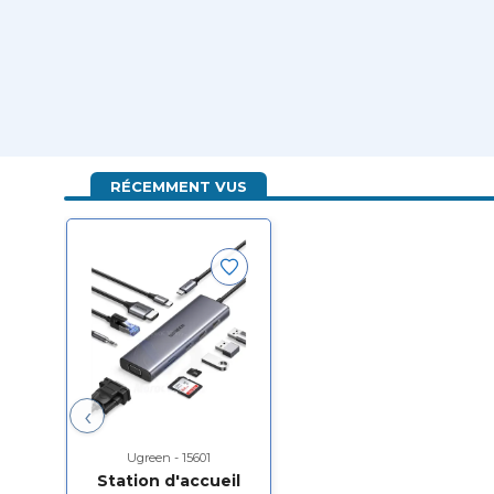
Supporte la sortie vidéo 4K HDMI et 1080P VGA 
Transferts rapides via Ethernet gigabit jusqu'à 1 
Charge rapide de 100W via port USB-C
Inclut 3 ports USB A 3.0 pour périphériques USB
Lecteur de cartes SD et TF pour un transfert fac
Prise audio 3,5 mm pour casque ou haut-parleur
RÉCEMMENT VUS
Design compact et pratique pour une utilisatio
‹
Ugreen - 15601
Station d'accueil