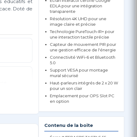
Écran interactif certifié Google
s éducatifs et
EDLA pour une intégration
icace. Doté de
transparente
Résolution 4K UHD pour une
image claire et précise
Technologie PureTouch-IR+ pour
une interaction tactile précise
Capteur de mouvement PIR pour
une gestion efficace de l'énergie
Connectivité WiFi-6 et Bluetooth
5.0
Support VESA pour montage
mural sécurisé
nce,
Haut-parleurs intégrés de 2 x 20 W
pour un son clair
, Zéro-Gap
Emplacement pour OPS Slot PC
en option
Contenu de la boîte