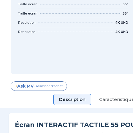
Taille ecran
55"
Taille ecran
55"
Resolution
4K UHD
Resolution
4K UHD
Ask MV
⚡
- Assistant d'achat
Description
Caractéristiq
Écran INTERACTIF TACTILE 55 PO