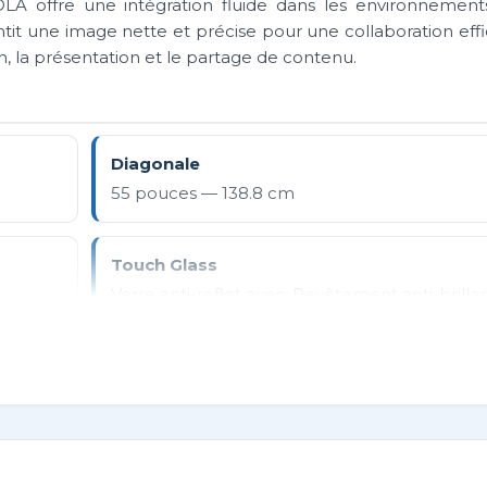
DLA offre une intégration fluide dans les environnement
ntit une image nette et précise pour une collaboration eff
tion, la présentation et le partage de contenu.
Diagonale
55 pouces — 138.8 cm
Touch Glass
Verre anti-reflet avec, Revêtement anti-brilla
revêtement antibactérien, écriture ultra lisse
Air Bonding
Le ratio d'aspect
16:9