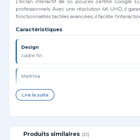
L'écran interactif de 55 pouces certifié Google E
professionnels. Avec une résolution 4K UHD, il gara
fonctionnalités tactiles avancées, il facilite l'interac
Caractéristiques
Design
cadre fin
Matrice
IPS
Lire la suite
Résolution native
3840 x 2160 (8.3 megapixel 4K UHD)
Produits similaires
(21)