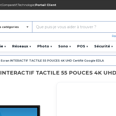
r
|
Comparatif
|
Technologie
|
Portail Client
s catégories
Re
ie
Réseaux
Photo
Sono
POS
Sécurité
▾
▾
▾
▾
▾
▾
Ecran INTERACTIF TACTILE 55 POUCES 4K UHD Certifié Google EDLA
n INTERACTIF TACTILE 55 POUCES 4K UHD 