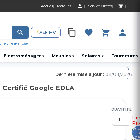
Accueil
Marques
Service Clients
0 Produit 0,00 D
⚡
Ask MV
0 Produit 0,00 DH
cherche avancée
Electroménager
Meubles
Solaires
Fournitures
▾
▾
▾
Dernière mise à jour :
08/08/2026
Certifié Google EDLA
QUANTITÉ
Pri
Pri
Aj
1
pa