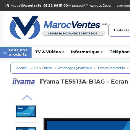
|
🏠 Accueil
|
Appeler le
05 22 88 51 00
|
A propos
|
Affiliez-vous
|
Devenir revendeu
Toutes le
Tous nos
TV & Vidéos
Informatique
Téléphon
▾
▾
produits
Accueil
»
TV & Vidéos
»
Affichage Dynamique
»
Écrans interactifs
»
TE5513A-B1AG - Ecra
iiYama