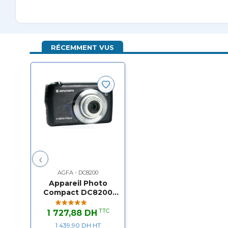
Résolution de l'image
21 MP
Type de capteur
Pas pr
RÉCEMMENT VUS
Type d'objectif
Zoom 
Mode d'écran
Écran
FONCTIONS
Stabilisation
Pas pr
Mise au point
Pas pr
‹
AGFA - DC8200
Mode vidéo
HD
Appareil Photo
Compact DC8200
Écran
Écran
avec Zoom Optique
8X
TTC
1 727,88 DH
Mode d'enregistrement vidéo
Pas pr
1 439,90 DH HT