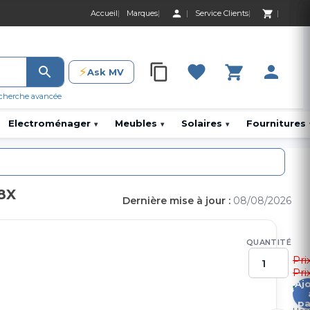
Accueil
Marques
Service Clients
0 Produit 0,00 D
⚡
Ask MV
0 Produit 0,00 DH
cherche avancée
Electroménager
Meubles
Solaires
Fournitures
▾
▾
▾
8X
Dernière mise à jour :
08/08/2026
QUANTITÉ
Pri
Pri
Aj
1
pa