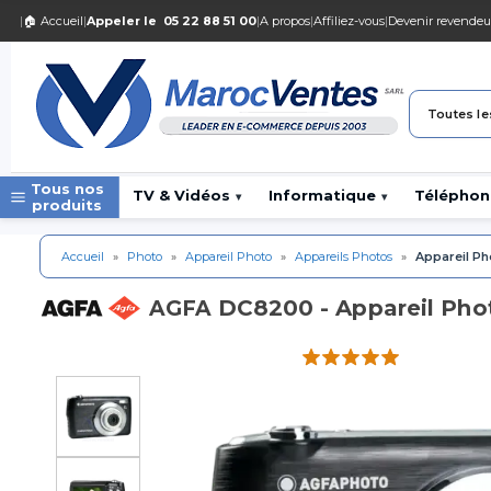
|
🏠 Accueil
|
Appeler le
05 22 88 51 00
|
A propos
|
Affiliez-vous
|
Devenir revendeu
Toutes le
Tous nos
TV & Vidéos
Informatique
Téléphon
▾
▾
produits
Accueil
»
Photo
»
Appareil Photo
»
Appareils Photos
»
Appareil P
DC8200 - Appareil Ph
AGFA