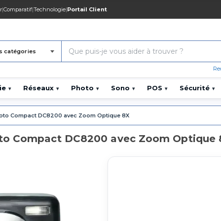
r
|
Comparatif
|
Technologie
|
Portail Client
s catégories
Re
ie
Réseaux
Photo
Sono
POS
Sécurité
▾
▾
▾
▾
▾
▾
hoto Compact DC8200 avec Zoom Optique 8X
oto Compact DC8200 avec Zoom Optique 