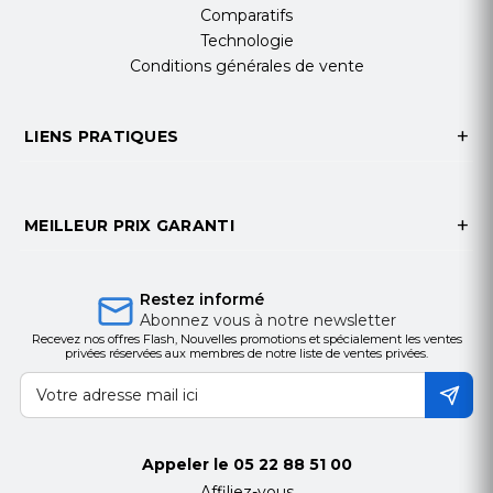
Comparatifs
Normes et
Technologie
certifications
Conditions générales de vente
CE, TÜV-Bauart,
EAC, RoHS, ErP,
LIENS PRATIQUES
WEEE, REACH,
UKCA
MEILLEUR PRIX GARANTI
Fiche Technique
GÉNÉRAL
Restez informé
Abonnez vous à notre newsletter
Fabricant
iiYama
Recevez nos offres Flash, Nouvelles promotions et spécialement les ventes
privées réservées aux membres de notre liste de ventes privées.
Référence
TF2738MSC
Code EAN
4948570123445
Appeler le
05 22 88 51 00
ÉCRAN
Affiliez-vous