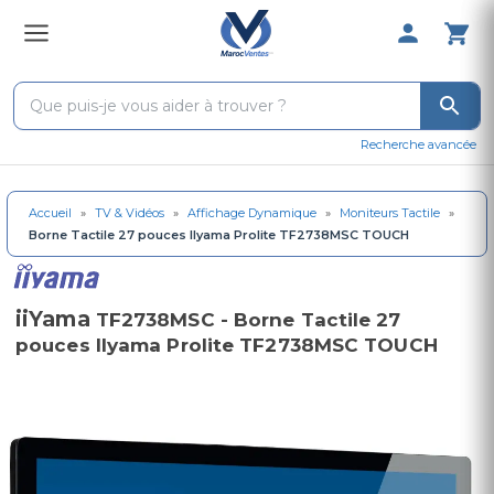
0 Produit 
Recherche avancée
Accueil
»
TV & Vidéos
»
Affichage Dynamique
»
Moniteurs Tactile
»
Borne Tactile 27 pouces IIyama Prolite TF2738MSC TOUCH
iiYama
TF2738MSC - Borne Tactile 27
pouces IIyama Prolite TF2738MSC TOUCH