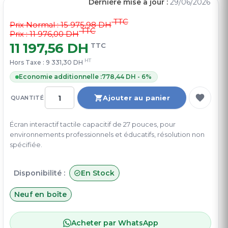
Dernière mise à jour :
29/06/2026
TTC
Prix Normal :
15 975,98 DH
TTC
Prix : 11 976,00 DH
11 197,56 DH
TTC
HT
Hors Taxe :
9 331,30 DH
Economie additionnelle :
778,44 DH - 6%
Ajouter au panier
QUANTITÉ
Écran interactif tactile capacitif de 27 pouces, pour
environnements professionnels et éducatifs, résolution non
spécifiée.
Disponibilité :
En Stock
Neuf en boîte
Acheter par WhatsApp