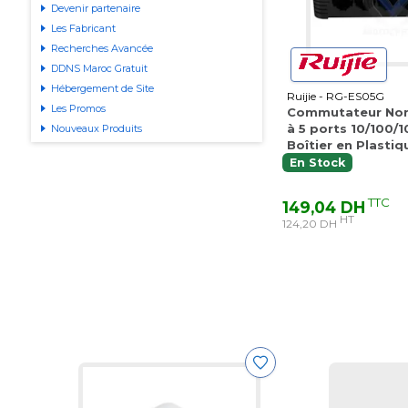
Devenir partenaire
Les Fabricant
Recherches Avancée
DDNS Maroc Gratuit
Hébergement de Site
Ruijie - RG-ES05G
Les Promos
Commutateur Non
à 5 ports 10/100/
Nouveaux Produits
Boîtier en Plastiq
En Stock
TTC
149,04 DH
HT
124,20 DH