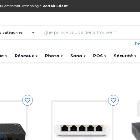
r
|
Comparatif
|
Technologie
|
Portail Client
s catégories
Re
ie
Réseaux
Photo
Sono
POS
Sécurité
▾
▾
▾
▾
▾
▾