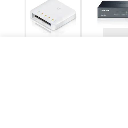
Ubiquiti - Usw-Mini-Flex
TP-LINK - TL-SG1
UniFi Switch 5 Ports 10/100/1000
Tplink 16-port
Mbps Géré Gigabit Ethernet
10/100/1000M R
inch rack-moun
En Stock
En Stock
TTC
TT
726,00 DH
788,26 DH
HT
HT
605,00 DH
656,88 DH