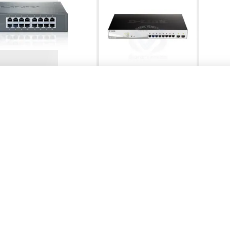
016D
D-Link - DGS-1210-10
 Gigabit Switch, 16
Switch manageable 8 ports
J45 ports, 1U 13-
Gigabit + avec 2 ports Combo
table steel case
SFP
En Stock
C
TTC
858,00 DH
1
HT
715,00 DH
8