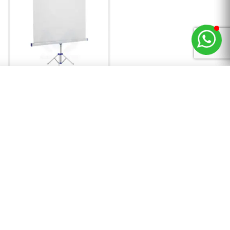
Comparer (
/6)
Masquer ▼
0
Oray - TRE02B1180180
Ecran Portable Byron 2 avec
Trépied 180 x 180 cm
Non disponible
TTC
 042,80 DH
HT
69,00 DH