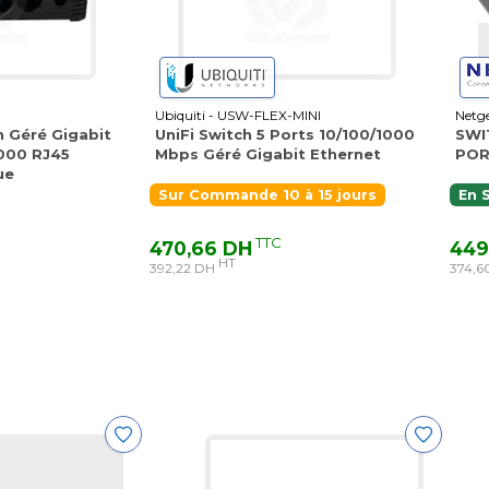
Ubiquiti - USW-FLEX-MINI
Netg
 Géré Gigabit
UniFi Switch 5 Ports 10/100/1000
SWI
1000 RJ45
Mbps Géré Gigabit Ethernet
POR
ue
Sur Commande 10 à 15 jours
En 
TTC
470,66 DH
449
HT
392,22 DH
374,6