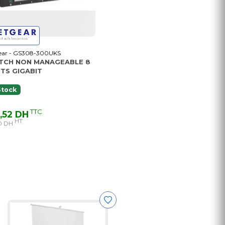
ear - GS308-300UKS
TCH NON MANAGEABLE 8
TS GIGABIT
Stock
TTC
,52 DH
HT
0 DH