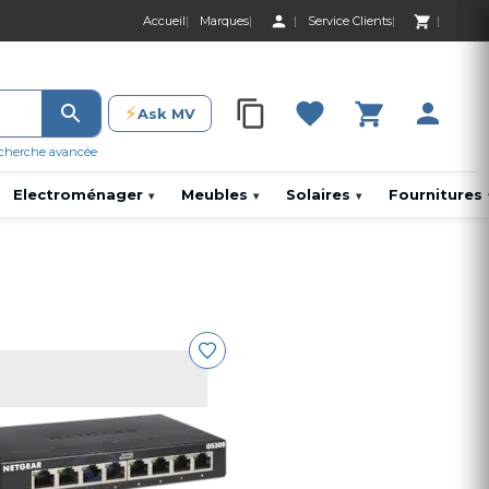
Accueil
Marques
Service Clients
0 Produit 0,00 D
⚡
Ask MV
0 Produit 0,00 DH
cherche avancée
Electroménager
Meubles
Solaires
Fournitures
▾
▾
▾