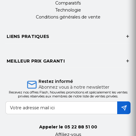
Comparatifs
ÉCLAIRAGE ÉTHER™
Technologie
Ethernet
Conditions générales de vente
Localisation
Vitesse/liaison
VLAN/réseau natif
LIENS PRATIQUES
SFP+
Localisation
Vitesse/liaison
MEILLEUR PRIX GARANTI
VLAN/réseau natif
LED
Système
Restez informé
Statut
Abonnez vous à notre newsletter
RPS
Recevez nos offres Flash, Nouvelles promotions et spécialement les ventes
privées réservées aux membres de notre liste de ventes privées.
Statut
EXIGENCES DE CANDIDATURE
Réseau UniFi
Versions 8.0.24 et ultérieures
Appeler le
05 22 88 51 00
Affiliez-vous