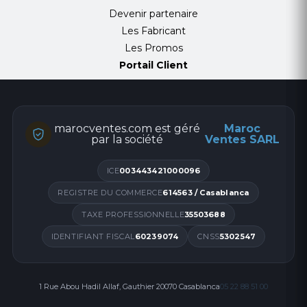
Devenir partenaire
Les Fabricant
Les Promos
Portail Client
marocventes.com est géré
Maroc
par la société
Ventes SARL
ICE
003443421000096
REGISTRE DU COMMERCE
614563 / Casablanca
TAXE PROFESSIONNELLE
35503688
IDENTIFIANT FISCAL
60239074
CNSS
5302547
1 Rue Abou Hadil Allaf, Gauthier 20070 Casablanca
05 22 88 51 00