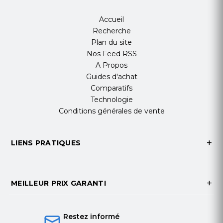
2.5000
Poids et dimensions
Accueil
Profondeur
Recherche
70 mm
Plan du site
Largeur
Nos Feed RSS
100 mm
A Propos
Hauteur
Guides d'achat
7 mm
Comparatifs
Poids
Technologie
86 g
Conditions générales de vente
Autres caractéristiques
Couleur du produit
LIENS PRATIQUES
Noir
Données logistiques
Code du système harmonisé
84717070
MEILLEUR PRIX GARANTI
Restez informé