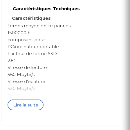
Caractéristiques Techniques
Caractéristiques
Temps moyen entre pannes
1500000 h
composant pour
PC/ordinateur portable
Facteur de forme SSD
2.5"
Vitesse de lecture
560 Mbyte/s
Vitesse d'écriture
530 Mbyte/s
NVMe
Non
Lire la suite
Le chiffrement matériel
Oui
Prise en charge de DevSlp (veille du dispositif)